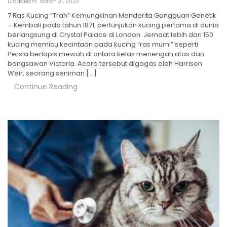
Draddiecm
March 31, 2023
7 Ras Kucing “Trah” Kemungkinan Menderita Gangguan Genetik
– Kembali pada tahun 1871, pertunjukan kucing pertama di dunia
berlangsung di Crystal Palace di London. Jemaat lebih dari 150
kucing memicu kecintaan pada kucing “ras murni” seperti
Persia berlapis mewah di antara kelas menengah atas dan
bangsawan Victoria. Acara tersebut digagas oleh Harrison
Weir, seorang seniman […]
Continue Reading