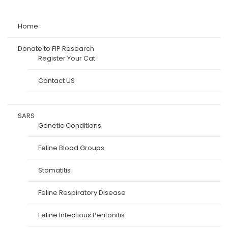
Home
Donate to FIP Research
Register Your Cat
Contact US
SARS
Genetic Conditions
Feline Blood Groups
Stomatitis
Feline Respiratory Disease
Feline Infectious Peritonitis