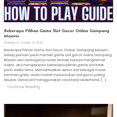
Beberapa Pilihan Game Slot Gacor Online Gampang
Maxwin
Draddiecm
October 19, 2023
Beberapa Pilihan Game Slot Gacor Online Gampang Maxwin–
Setiap pemain perlu memilih game slot gacor online Gampang
Maxwin dari berbagai provider terbaik supaya menghemat
waktu. Jika mengeksplor beberapa pilihan game slot tidak
perlu waktu lama. Memanfaatkan demo slot sebagai mode
bermain gratis, anda mudah menemukan slot gacor paling
disukai. Game slot menggunakan cara kerja sederhana, […]
Continue Reading