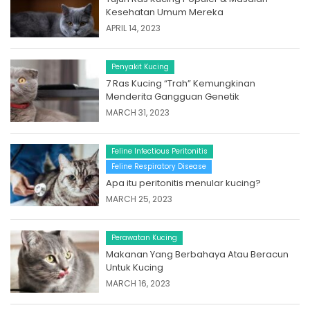
Kesehatan Umum Mereka
APRIL 14, 2023
Penyakit Kucing
7 Ras Kucing “Trah” Kemungkinan
Menderita Gangguan Genetik
MARCH 31, 2023
Feline Infectious Peritonitis
Feline Respiratory Disease
Apa itu peritonitis menular kucing?
MARCH 25, 2023
Perawatan Kucing
Makanan Yang Berbahaya Atau Beracun
Untuk Kucing
MARCH 16, 2023