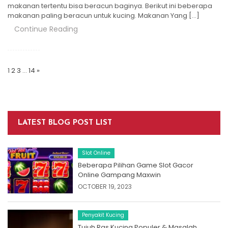
makanan tertentu bisa beracun baginya. Berikut ini beberapa
makanan paling beracun untuk kucing. Makanan Yang […]
Continue Reading
Posts
Navigation
1
2
3
…
14
»
LATEST BLOG POST LIST
Slot Online
Beberapa Pilihan Game Slot Gacor
Online Gampang Maxwin
OCTOBER 19, 2023
Penyakit Kucing
Tujuh Ras Kucing Populer & Masalah