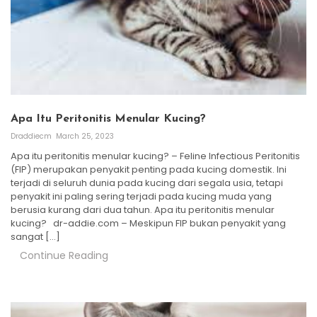
Apa Itu Peritonitis Menular Kucing?
Draddiecm
March 25, 2023
Apa itu peritonitis menular kucing? – Feline Infectious Peritonitis
(FIP) merupakan penyakit penting pada kucing domestik. Ini
terjadi di seluruh dunia pada kucing dari segala usia, tetapi
penyakit ini paling sering terjadi pada kucing muda yang
berusia kurang dari dua tahun. Apa itu peritonitis menular
kucing? dr-addie.com – Meskipun FIP bukan penyakit yang
sangat […]
Continue Reading