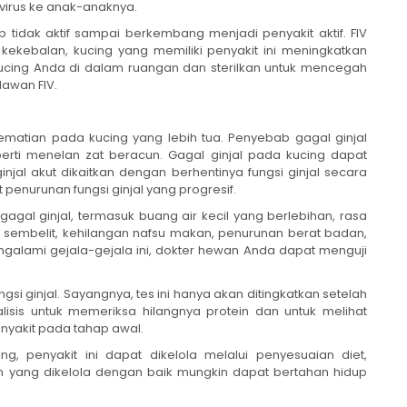
 virus ke anak-anaknya.
p tidak aktif sampai berkembang menjadi penyakit aktif. FIV
 kekebalan, kucing yang memiliki penyakit ini meningkatkan
kucing Anda di dalam ruangan dan sterilkan untuk mencegah
lawan FIV.
ematian pada kucing yang lebih tua. Penyebab gagal ginjal
perti menelan zat beracun. Gagal ginjal pada kucing dapat
injal akut dikaitkan dengan berhentinya fungsi ginjal secara
t penurunan fungsi ginjal yang progresif.
agal ginjal, termasuk buang air kecil yang berlebihan, rasa
, sembelit, kehilangan nafsu makan, penurunan berat badan,
engalami gejala-gejala ini, dokter hewan Anda dapat menguji
gsi ginjal. Sayangnya, tes ini hanya akan ditingkatkan setelah
nalisis untuk memeriksa hilangnya protein dan untuk melihat
nyakit pada tahap awal.
ng, penyakit ini dapat dikelola melalui penyesuaian diet,
en yang dikelola dengan baik mungkin dapat bertahan hidup