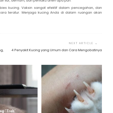
air liur, demam, dan perilaku aneh apa pun.
ies kucing. Vaksin sangat efektif dalam pencegahan, dan
ra teratur. Menjaga kucing Anda di dalam ruangan akan
.
ng,
4 Penyakit Kucing yang Umum dan Cara Mengobatinya
ng “Trah”