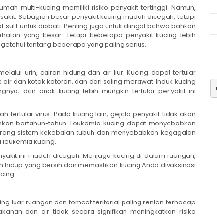
mah multi-kucing memiliki risiko penyakit tertinggi. Namun,
sakit. Sebagian besar penyakit kucing mudah dicegah, tetapi
at sulit untuk diobati. Penting juga untuk diingat bahwa bahkan
hatan yang besar. Tetapi beberapa penyakit kucing lebih
getahui tentang beberapa yang paling serius.
lui urin, cairan hidung dan air liur. Kucing dapat tertular
air dan kotak kotoran, dan dari saling merawat. Induk kucing
gnya, dan anak kucing lebih mungkin tertular penyakit ini
 tertular virus. Pada kucing lain, gejala penyakit tidak akan
hkan bertahun-tahun. Leukemia kucing dapat menyebabkan
yerang sistem kekebalan tubuh dan menyebabkan kegagalan
 leukemia kucing.
nyakit ini mudah dicegah. Menjaga kucing di dalam ruangan,
n hidup yang bersih dan memastikan kucing Anda divaksinasi
cing.
ing luar ruangan dan tomcat teritorial paling rentan terhadap
kanan dan air tidak secara signifikan meningkatkan risiko