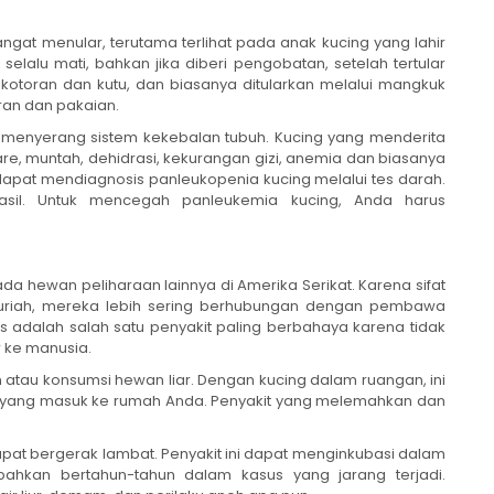
ngat menular, terutama terlihat pada anak kucing yang lahir
 selalu mati, bahkan jika diberi pengobatan, setelah tertular
, kotoran dan kutu, dan biasanya ditularkan melalui mangkuk
ran dan pakaian.
menyerang sistem kekebalan tubuh. Kucing yang menderita
re, muntah, dehidrasi, kekurangan gizi, anemia dan biasanya
apat mendiagnosis panleukopenia kucing melalui tes darah.
asil. Untuk mencegah panleukemia kucing, Anda harus
ada hewan peliharaan lainnya di Amerika Serikat. Karena sifat
uriah, mereka lebih sering berhubungan dengan pembawa
s adalah salah satu penyakit paling berbahaya karena tidak
r ke manusia.
 atau konsumsi hewan liar. Dengan kucing dalam ruangan, ini
t yang masuk ke rumah Anda. Penyakit yang melemahkan dan
dapat bergerak lambat. Penyakit ini dapat menginkubasi dalam
ahkan bertahun-tahun dalam kasus yang jarang terjadi.