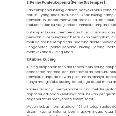
2: Feline Panleukopenia (Feline Distemper)
Panleukopenia kucing adalah penyakit virus yang sa
dari ibu yang tidak divaksinasi. Anak kucing hampir
penyakit. Ini dapat menyebar melalui cairan tubuh
makanan dan air yang terkontaminasi, nampan koto
Distemper kucing mempengaruhi saluran usus dan 
penyakit ini kemungkinan besar akan mengalami dia
mati dalam beberapa hari. Seorang dokter hewan d
Pengobatan panleukopenia kucing jarang berh
memvaksinasi kucing Anda.
1: Rabies Kucing
Kucing dilaporkan menjadi rabies lebih sering darip
penasaran mereka dan keterampilan berburu nal
penyakit daripada hewan peliharaan lainnya. Rabie
hanya menginfeksi kucing, tetapi juga dapat menula
Rabies biasanya menyebar ke kucing melalui gigitan
dapat terjadi pada kelelawar atau hewan pengera
degeneratif ini menyerang sistem saraf.
Masa inkubasi normal adalah 10 hari, tetapi rabies 
sistem kucing selama berminggu-minggu, atau b