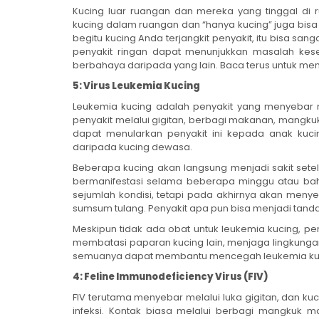
Kucing luar ruangan dan mereka yang tinggal di ru
kucing dalam ruangan dan “hanya kucing” juga bisa 
begitu kucing Anda terjangkit penyakit, itu bisa sang
penyakit ringan dapat menunjukkan masalah kese
berbahaya daripada yang lain. Baca terus untuk men
5: Virus Leukemia Kucing
Leukemia kucing adalah penyakit yang menyebar mela
penyakit melalui gigitan, berbagi makanan, mangkuk 
dapat menularkan penyakit ini kepada anak kucin
daripada kucing dewasa.
Beberapa kucing akan langsung menjadi sakit setelah
bermanifestasi selama beberapa minggu atau ba
sejumlah kondisi, tetapi pada akhirnya akan men
sumsum tulang. Penyakit apa pun bisa menjadi tanda
Meskipun tidak ada obat untuk leukemia kucing, pe
membatasi paparan kucing lain, menjaga lingkunga
semuanya dapat membantu mencegah leukemia ku
4: Feline Immunodeficiency Virus (FIV)
FIV terutama menyebar melalui luka gigitan, dan kuc
infeksi. Kontak biasa melalui berbagi mangkuk ma