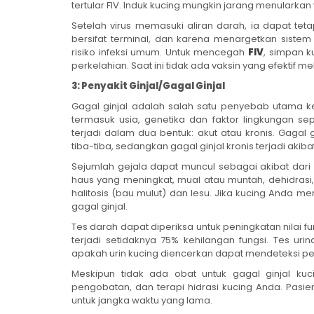
tertular FIV. Induk kucing mungkin jarang menularkan
Setelah virus memasuki aliran darah, ia dapat teta
bersifat terminal, dan karena menargetkan sistem
risiko infeksi umum. Untuk mencegah
FIV
, simpan 
perkelahian. Saat ini tidak ada vaksin yang efektif me
3: Penyakit Ginjal/Gagal Ginjal
Gagal ginjal adalah salah satu penyebab utama k
termasuk usia, genetika dan faktor lingkungan se
terjadi dalam dua bentuk: akut atau kronis. Gagal g
tiba-tiba, sedangkan gagal ginjal kronis terjadi akiba
Sejumlah gejala dapat muncul sebagai akibat dari g
haus yang meningkat, mual atau muntah, dehidrasi
halitosis (bau mulut) dan lesu. Jika kucing Anda m
gagal ginjal.
Tes darah dapat diperiksa untuk peningkatan nilai fun
terjadi setidaknya 75% kehilangan fungsi. Tes uri
apakah urin kucing diencerkan dapat mendeteksi pe
Meskipun tidak ada obat untuk gagal ginjal kuci
pengobatan, dan terapi hidrasi kucing Anda. Pasi
untuk jangka waktu yang lama.