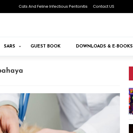
Cats And Feline Infectious Peritonitis
Contact US
SARS
GUEST BOOK
DOWNLOADS & E-BOOKS
rbahaya