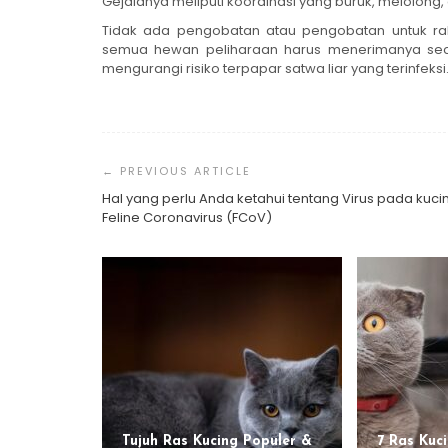
Gejalanya meliputi koordinasi yang buruk, melolong, 
Tidak ada pengobatan atau pengobatan untuk rab
semua hewan peliharaan harus menerimanya seca
mengurangi risiko terpapar satwa liar yang terinfeksi
Post
Navigation
Hal yang perlu Anda ketahui tentang Virus pada kuci
Feline Coronavirus (FCoV)
Tujuh Ras Kucing Populer &
7 Ras Kuci