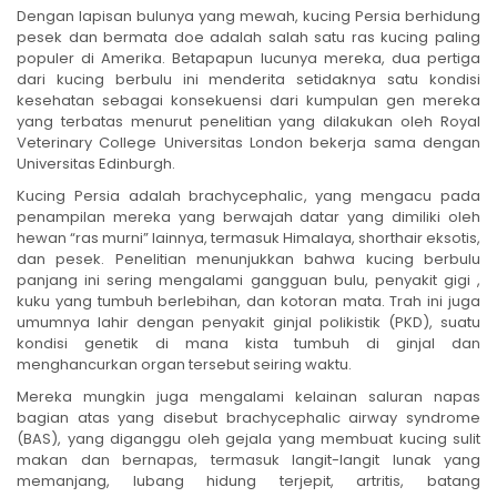
Dengan lapisan bulunya yang mewah, kucing Persia berhidung
pesek dan bermata doe adalah salah satu ras kucing paling
populer di Amerika. Betapapun lucunya mereka, dua pertiga
dari kucing berbulu ini menderita setidaknya satu kondisi
kesehatan sebagai konsekuensi dari kumpulan gen mereka
yang terbatas menurut penelitian yang dilakukan oleh Royal
Veterinary College Universitas London bekerja sama dengan
Universitas Edinburgh.
Kucing Persia adalah brachycephalic, yang mengacu pada
penampilan mereka yang berwajah datar yang dimiliki oleh
hewan “ras murni” lainnya, termasuk Himalaya, shorthair eksotis,
dan pesek. Penelitian menunjukkan bahwa kucing berbulu
panjang ini sering mengalami gangguan bulu, penyakit gigi ,
kuku yang tumbuh berlebihan, dan kotoran mata. Trah ini juga
umumnya lahir dengan penyakit ginjal polikistik (PKD), suatu
kondisi genetik di mana kista tumbuh di ginjal dan
menghancurkan organ tersebut seiring waktu.
Mereka mungkin juga mengalami kelainan saluran napas
bagian atas yang disebut brachycephalic airway syndrome
(BAS), yang diganggu oleh gejala yang membuat kucing sulit
makan dan bernapas, termasuk langit-langit lunak yang
memanjang, lubang hidung terjepit, artritis, batang