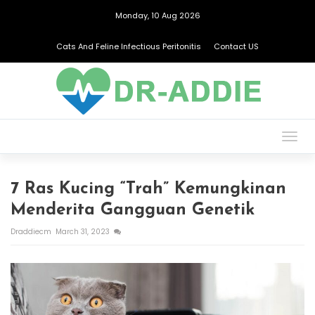
Monday, 10 Aug 2026
Cats And Feline Infectious Peritonitis
Contact US
Togg
navig
7 Ras Kucing “Trah” Kemungkinan
Menderita Gangguan Genetik
Draddiecm
March 31, 2023