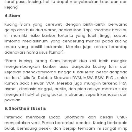
saraf pusat kucing, hal itu dapat menyebabkan kebutaan dan
kejang.
4. Siam
Kucing Siam yang cerewet, dengan bintik-bintik berwarna
gelap dan bulu dua warna, adalah ikon. Tapi, shorthair berkilau
ini memiliki risiko kanker tertentu yang lebih tinggi, seperti
limfoma mediastinum, yang cenderung muncul pada kucing
muda yang positif leukemia. Mereka juga rentan terhadap
adenokarsinoma usus (tumor).
“Pada kucing, orang Siam hampir dua kali lebih mungkin
mengembangkan kanker usus daripada kucing lain, dan
kejadian adenokarsinoma hingga 8 kali lebih besar daripada
ras lain,” tulis Dr. Debbie Stoewen DVM, MSW, RSW, PhD , untuk
Rumah Sakit Hewan VCA. Mereka juga mungkin terkena PRA,
asma , displasia pinggul, artritis, dan pica artinya mereka suka
mengemil hal-hal yang bukan makanan, seperti kemasan dan
pakaian.
5. Shorthair Eksotis
Peternak membuat Exotic Shorthairs dari desain untuk
menciptakan versi Persia berambut pendek. Kucing berkepala
bulat, berhidung pesek, dan berpipi tembam ini sangat mirip