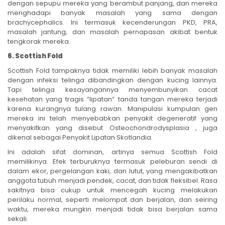
dengan sepupu mereka yang berambut panjang, dan mereka
menghadapi banyak masalah yang sama dengan
brachycephalics. Ini termasuk kecenderungan PKD, PRA,
masalah jantung, dan masalah pernapasan akibat bentuk
tengkorak mereka.
6. Scottish Fold
Scottish Fold tampaknya tidak memiliki lebih banyak masalah
dengan infeksi telinga dibandingkan dengan kucing lainnya.
Tapi telinga kesayangannya menyembunyikan cacat
kesehatan yang tragis “lipatan” tanda tangan mereka terjadi
karena kurangnya tulang rawan. Manipulasi kumpulan gen
mereka ini telah menyebabkan penyakit degeneratif yang
menyakitkan yang disebut Osteochondrodysplasia , juga
dikenal sebagai Penyakit Lipatan Skotlandia.
Ini adalah sifat dominan, artinya semua Scottish Fold
memilikinya. Efek terburuknya termasuk peleburan sendi di
dalam ekor, pergelangan kaki, dan lutut, yang mengakibatkan
anggota tubuh menjadi pendek, cacat, dan tidak fleksibel. Rasa
sakitnya bisa cukup untuk mencegah kucing melakukan
perilaku normal, seperti melompat dan berjalan, dan seiring
waktu, mereka mungkin menjadi tidak bisa berjalan sama
sekali.