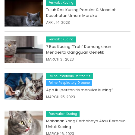
Penyakit Kucing
Tujuh Ras Kucing Populer & Masalah
Kesehatan Umum Mereka
APRIL 14, 2023
Penyakit Kucing
7 Ras Kucing “Trah” Kemungkinan
Menderita Gangguan Genetik
MARCH 31, 2023
Feline Infectious Peritonitis
Feline Respiratory Disease
Apa itu peritonitis menular kucing?
MARCH 25, 2023
Perawatan Kucing
Makanan Yang Berbahaya Atau Beracun
Untuk Kucing
MARCH 16, 2023