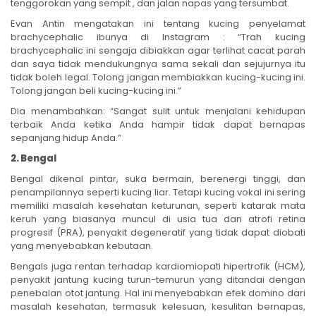
tenggorokan yang sempit , dan jalan napas yang tersumbat.
Evan Antin mengatakan ini tentang kucing penyelamat
brachycephalic ibunya di Instagram : “Trah kucing
brachycephalic ini sengaja dibiakkan agar terlihat cacat parah
dan saya tidak mendukungnya sama sekali dan sejujurnya itu
tidak boleh legal. Tolong jangan membiakkan kucing-kucing ini.
Tolong jangan beli kucing-kucing ini.”
Dia menambahkan: “Sangat sulit untuk menjalani kehidupan
terbaik Anda ketika Anda hampir tidak dapat bernapas
sepanjang hidup Anda.”
2. Bengal
Bengal dikenal pintar, suka bermain, berenergi tinggi, dan
penampilannya seperti kucing liar. Tetapi kucing vokal ini sering
memiliki masalah kesehatan keturunan, seperti katarak mata
keruh yang biasanya muncul di usia tua dan atrofi retina
progresif (PRA), penyakit degeneratif yang tidak dapat diobati
yang menyebabkan kebutaan.
Bengals juga rentan terhadap kardiomiopati hipertrofik (HCM),
penyakit jantung kucing turun-temurun yang ditandai dengan
penebalan otot jantung. Hal ini menyebabkan efek domino dari
masalah kesehatan, termasuk kelesuan, kesulitan bernapas,