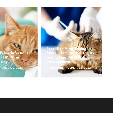
Penelitian Virus Kucing
eline Infectious
Feline Infectious Peritonitis,
s (FIP) Virus
Gejala Dan Cara
cing
Mencegahnya
August 2, 2022
Draddiecm
February 25, 2022