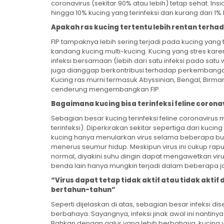
coronavirus (sekitar 90% atau lebih) tetap sehat. In
hingga 10% kucing yang terinfeksi dan kurang dari 1%
Apakah ras kucing tertentu lebih rentan terhad
FIP tampaknya lebih sering terjadi pada kucing yan
kandang kucing multi-kucing. Kucing yang stres kar
infeksi bersamaan (lebih dari satu infeksi pada satu 
juga dianggap berkontribusi terhadap perkembangan 
Kucing ras murni termasuk Abyssinian, Bengal, Birma
cenderung mengembangkan FIP.
Bagaimana kucing bisa terinfeksi feline corona
Sebagian besar kucing terinfeksi feline coronavirus 
terinfeksi). Diperkirakan sekitar sepertiga dari kuc
kucing hanya menularkan virus selama beberapa bula
menerus seumur hidup. Meskipun virus ini cukup rapu
normal, diyakini suhu dingin dapat mengawetkan vi
benda lain hanya mungkin terjadi dalam beberapa j
“Virus dapat tetap tidak aktif atau tidak akti
bertahun-tahun”
Seperti dijelaskan di atas, sebagian besar infeksi dis
berbahaya. Sayangnya, infeksi jinak awal ini nanti
Bahkan dengan galur yang lebih berbahaya, kucing