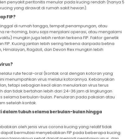
siden penyakit peritonitis menular pada kucing rendah (hanya 5
 kucing yang dirawat di rumah sakit hewan).
ap FIP?
g tinggal di rumah tangga, tempat penampungan, atau
ena re-homing, baru saja menjalani operasi, atau mengalami
waktu) mungkin juga lebih rentan terkena FIP. Faktor genetik
FIP. Kucing jantan lebih sering terkena daripada betina
n, Himalayan, Ragdoll, dan Devon Rex mungkin lebih
virus?
melalui rute fecal-oral (kontak oral dengan kotoran yang
ing ini menumpahkan virus melalui kotorannya. Kebanyakan
n, tetapi sebagian kecil akan menularkan virus terus
h dan tidak bertahan lebih dari 24-36 jam di lingkungan
rus selama berbulan-bulan. Penularan pada pakaian atau
am setelah kontak.
f di dalam tubuh selama berbulan-bulan hingga
ebabkan oleh jenis virus corona kucing yang relatif tidak
nya dapat bermutasi menyebabkan FIP pada beberapa kucing.
 yang tampaknya sehat dapat menjadi pembawa virus, dan