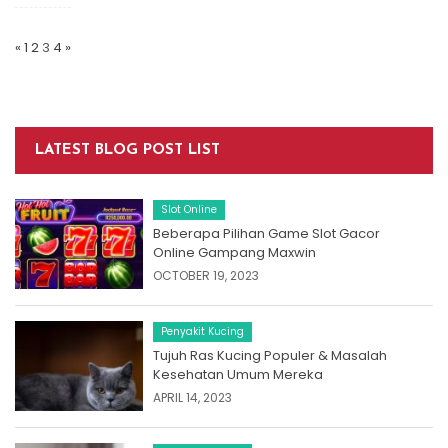
Posts
Navigation
«
1
2
3
4
»
LATEST BLOG POST LIST
Slot Online
Beberapa Pilihan Game Slot Gacor
Online Gampang Maxwin
OCTOBER 19, 2023
Penyakit Kucing
Tujuh Ras Kucing Populer & Masalah
Kesehatan Umum Mereka
APRIL 14, 2023