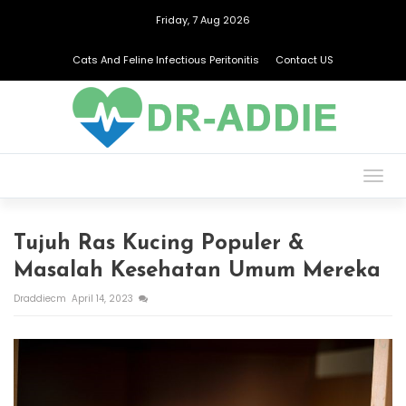
Friday, 7 Aug 2026
Cats And Feline Infectious Peritonitis
Contact US
Togg
navig
Tujuh Ras Kucing Populer &
Masalah Kesehatan Umum Mereka
Draddiecm
April 14, 2023