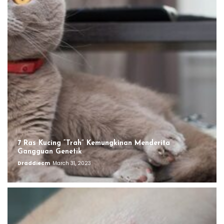
7 Ras Kucing “Trah” Kemungkinan Menderita
Gangguan Genetik
Draddiecm
March 31, 2023