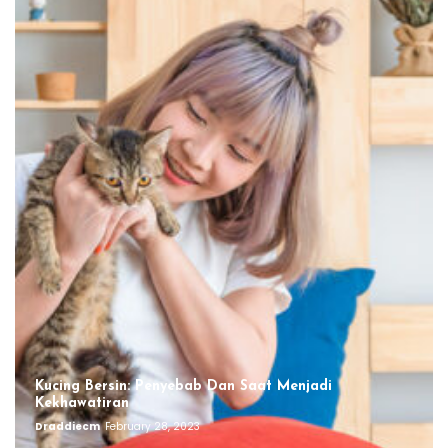
Kucing Bersin: Penyebab Dan Saat Menjadi
Kekhawatiran
Draddiecm
February 28, 2023