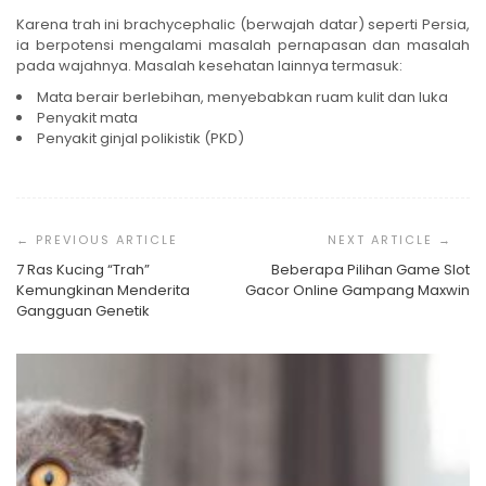
Karena trah ini brachycephalic (berwajah datar) seperti Persia,
ia berpotensi mengalami masalah pernapasan dan masalah
pada wajahnya. Masalah kesehatan lainnya termasuk:
Mata berair berlebihan, menyebabkan ruam kulit dan luka
Penyakit mata
Penyakit ginjal polikistik (PKD)
Post
Navigation
7 Ras Kucing “Trah”
Beberapa Pilihan Game Slot
Kemungkinan Menderita
Gacor Online Gampang Maxwin
Gangguan Genetik