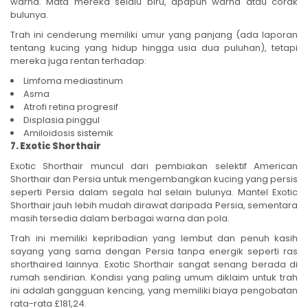
warna. Mata mereka selalu biru, apapun warna atau corak
bulunya.
Trah ini cenderung memiliki umur yang panjang (ada laporan
tentang kucing yang hidup hingga usia dua puluhan), tetapi
mereka juga rentan terhadap:
Limfoma mediastinum
Asma
Atrofi retina progresif
Displasia pinggul
Amiloidosis sistemik
7. Exotic Shorthair
Exotic Shorthair muncul dari pembiakan selektif American
Shorthair dan Persia untuk mengembangkan kucing yang persis
seperti Persia dalam segala hal selain bulunya. Mantel Exotic
Shorthair jauh lebih mudah dirawat daripada Persia, sementara
masih tersedia dalam berbagai warna dan pola.
Trah ini memiliki kepribadian yang lembut dan penuh kasih
sayang yang sama dengan Persia tanpa energik seperti ras
shorthaired lainnya. Exotic Shorthair sangat senang berada di
rumah sendirian. Kondisi yang paling umum diklaim untuk trah
ini adalah gangguan kencing, yang memiliki biaya pengobatan
rata-rata £181,24.