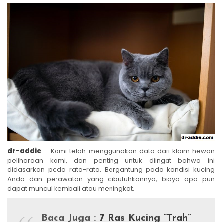
dr-addie
– Kami telah menggunakan data dari klaim hewan
peliharaan kami, dan penting untuk diingat bahwa ini
didasarkan pada rata-rata. Bergantung pada kondisi kucing
Anda dan perawatan yang dibutuhkannya, biaya apa pun
dapat muncul kembali atau meningkat.
Baca Juga :
7 Ras Kucing “Trah”