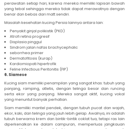
perawatan setiap hari, karena mereka memiliki lapisan bawah
yang tebal sehingga mereka tidak dapat merawatnya dengan
benar dan bebas dari matt sendiri.
Masalah kesehatan kucing Persia lainnya antara lain:
Penyakit ginjal polikistik (PKD)
Atrofi retina progresif
Displasia pinggul
Sindrom jalan nafas brachycephalic
seborrhea primer
Dermatofitosis (kurap)
Kardiomiopati hipertrofik
Feline Infectious Peritonitis (FIP)
6. Siamese
Kucing siam memiliki penampilan yang sangat khas: tubuh yang
panjang, ramping, atletis, dengan telinga besar dan runcing
serta ekor yang panjang. Mereka sangat aktif, kucing vokal
yang menuntut banyak perhatian.
Siam memiliki mantel pendek, dengan tubuh pucat dan wajah,
ekor, kaki, dan telinga yang jauh lebih gelap. Awalnya, ini adalah
tubuh berwarna krem ​​​​dan bintik-bintik coklat tua, tetapi ras lain
diperkenalkan ke dalam campuran, memperluas jangkauan