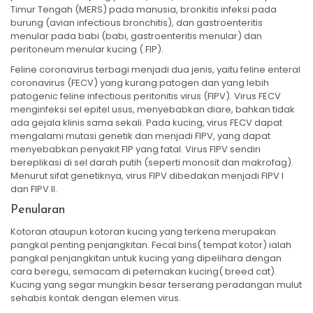
Timur Tengah (MERS) pada manusia, bronkitis infeksi pada
burung (avian infectious bronchitis), dan gastroenteritis
menular pada babi (babi, gastroenteritis menular) dan
peritoneum menular kucing ( FIP).
Feline coronavirus terbagi menjadi dua jenis, yaitu feline enteral
coronavirus (FECV) yang kurang patogen dan yang lebih
patogenic feline infectious peritonitis virus (FIPV). Virus FECV
menginfeksi sel epitel usus, menyebabkan diare, bahkan tidak
ada gejala klinis sama sekali. Pada kucing, virus FECV dapat
mengalami mutasi genetik dan menjadi FIPV, yang dapat
menyebabkan penyakit FIP ​​yang fatal. Virus FIPV sendiri
bereplikasi di sel darah putih (seperti monosit dan makrofag).
Menurut sifat genetiknya, virus FIPV dibedakan menjadi FIPV I
dan FIPV II.
Penularan
Kotoran ataupun kotoran kucing yang terkena merupakan
pangkal penting penjangkitan. Fecal bins( tempat kotor) ialah
pangkal penjangkitan untuk kucing yang dipelihara dengan
cara beregu, semacam di peternakan kucing( breed cat).
Kucing yang segar mungkin besar terserang peradangan mulut
sehabis kontak dengan elemen virus.