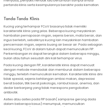
menyusut, penyakit hendak lalu bertumbuh sampai timbul
pertanda klinis serta kesimpulannya berakhir pada kematian.
Tanda-Tanda Klinis
Kucing yang terhampar FCoV biasanya tidak memiliki
karakteristik klinis yang jelas. Beberapa kucing meyakinkan
hambatan pernapasan ringan, sejenis bersin, mata berair, dan
ingus berlebih, sebaliknya kucing lain meyakinkan hambatan
pencernaan ringan, sejenis buang air besar air. Pada sebagian
kecil kucing, FCoV di dalam tubuh dapat memunculkan FIP.
Perkembangan ini dapat terangkai dalam beberapa minggu,
bulan atau tahun sesudah dini kali terhampar virus.
Pada kucing dengan FIP, karakteristik klinis dapat mencuat
dengan metode mendadak dan memburuk dalam beberapa
minggu, terlebih memunculkan kematian. Karakteristik klinis dini
tidak spesial, sejenis kehilangan ambisi makan, depresiasi
berat badan, titik berat psikologis, rambut kasar, anemia, dan
dedar berkanjang yang tidak merespons pengobatan
antibiotik.
Asites atau asites pada FIP basah( sampai ke gerong dada
dalam beberapa kasus) menumpuk, memunculkan