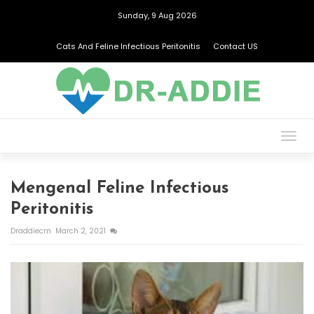
Sunday, 9 Aug 2026
Cats And Feline Infectious Peritonitis
Contact US
Togg
navig
Mengenal Feline Infectious
Peritonitis
Draddiecm
March 2, 2021