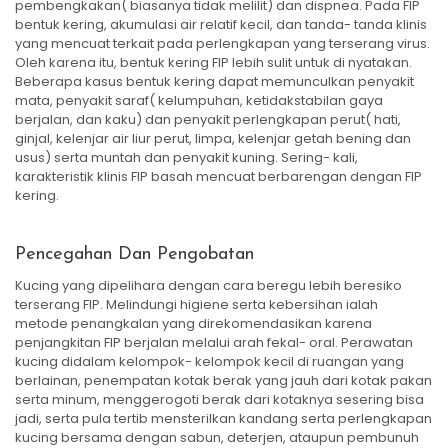
pembengkakan( biasanya tidak melilit) dan dispnea. Pada FIP
bentuk kering, akumulasi air relatif kecil, dan tanda- tanda klinis
yang mencuat terkait pada perlengkapan yang terserang virus.
Oleh karena itu, bentuk kering FIP lebih sulit untuk di nyatakan.
Beberapa kasus bentuk kering dapat memunculkan penyakit
mata, penyakit saraf( kelumpuhan, ketidakstabilan gaya
berjalan, dan kaku) dan penyakit perlengkapan perut( hati,
ginjal, kelenjar air liur perut, limpa, kelenjar getah bening dan
usus) serta muntah dan penyakit kuning. Sering- kali,
karakteristik klinis FIP basah mencuat berbarengan dengan FIP
kering.
Pencegahan Dan Pengobatan
Kucing yang dipelihara dengan cara beregu lebih beresiko
terserang FIP. Melindungi higiene serta kebersihan ialah
metode penangkalan yang direkomendasikan karena
penjangkitan FIP berjalan melalui arah fekal- oral. Perawatan
kucing didalam kelompok- kelompok kecil di ruangan yang
berlainan, penempatan kotak berak yang jauh dari kotak pakan
serta minum, menggerogoti berak dari kotaknya sesering bisa
jadi, serta pula tertib mensterilkan kandang serta perlengkapan
kucing bersama dengan sabun, deterjen, ataupun pembunuh