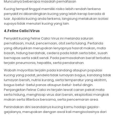
Munculnya beberapa masalah pernafasan
Kucing tempat tinggal memiliki risiko lebih rendah terkena
penyakit ini dibandingkan kucing yang lebih kerap berada di
luar. Apabila kucing anda terkena, langsung melakukan isolasi
supaya tidak menulari kucing yang lain.
4.Feline Calici Virus
Penyakit kucing Feline Calici Virus ini melanda saluran
pernafasan, mulut, pencernaan, otot serta tulang. Pertanda
yang ditunjukkan merupakan lenyapnya hasrat makan, mata
basah, hidung berdahak, cedera pada lidah serta bibir, susah
bernapas serta sakit sendi. Pada permasalahan berat terbatas
terjalin pneumonia, hepatitis, serta pendarahan.
Wabah mayoritas terjalin pada kandang ataupun populasi
kucing yang padat, jendela tidak lumayan bagus, kandang tidak
lumayan bersih, nutrisi kurang, serta temperatur yang ekstrim,
bagus betul- betul panas ataupun betul- betul dingin.
Penjangkitan Feline Calici ini terjalin lewat cairan pekat mata
serta hidung, menghisap virus dari bersin, eksploitasi mangkok
makan serta litterbox bersama, serta pencemaran area.
Penindakan dini seandainya kucing kamu hadapi gejala-
gejalanya, merupakan dengan awal kali mengisolasinya dari