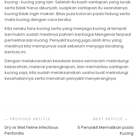
kucing- kucing yang lain. Setelah itu kasih santapan yang lunak
serta tidak harus dikunyah, suapkan santapan itu seandainya
kucing tidak ingin makan. Bilas pula kotoran pada hidung serta
mata kucing dengan cara teratur.
Kita selaku fans kucing serta yang menjaga kucing di tempat
bermukim sudah mestinya paham berbagai Mengenai terpaut
pemeliharaan kucing. Penyakit kucing juga ialah ilmu yang
mestinya kita mempunyai saat sebelum menjaga binatang
berbulu ini.
Dengan melaksanakan keadaan biasa semacam melindungi
kebersihan, melerai perlengkapan, dan memantau santapan
kucing saja, kita sudah melaksanakan usaha buat melindungi
kesehatannya serta menahan penyakit menyerangnya.
Post
Navigation
Dry vs Wet Feline Infectious
5 Penyakit Mematikan pada
Peritonitis
Kucing