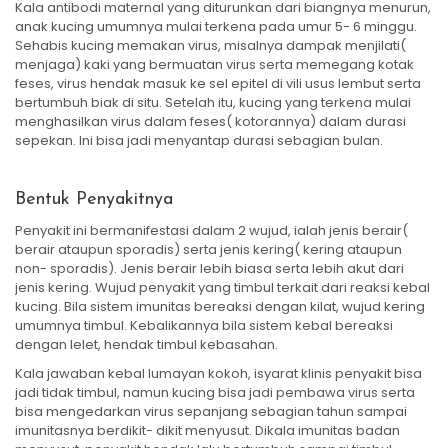
Kala antibodi maternal yang diturunkan dari biangnya menurun,
anak kucing umumnya mulai terkena pada umur 5- 6 minggu.
Sehabis kucing memakan virus, misalnya dampak menjilati(
menjaga) kaki yang bermuatan virus serta memegang kotak
feses, virus hendak masuk ke sel epitel di vili usus lembut serta
bertumbuh biak di situ. Setelah itu, kucing yang terkena mulai
menghasilkan virus dalam feses( kotorannya) dalam durasi
sepekan. Ini bisa jadi menyantap durasi sebagian bulan.
Bentuk Penyakitnya
Penyakit ini bermanifestasi dalam 2 wujud, ialah jenis berair(
berair ataupun sporadis) serta jenis kering( kering ataupun
non- sporadis). Jenis berair lebih biasa serta lebih akut dari
jenis kering. Wujud penyakit yang timbul terkait dari reaksi kebal
kucing. Bila sistem imunitas bereaksi dengan kilat, wujud kering
umumnya timbul. Kebalikannya bila sistem kebal bereaksi
dengan lelet, hendak timbul kebasahan.
Kala jawaban kebal lumayan kokoh, isyarat klinis penyakit bisa
jadi tidak timbul, namun kucing bisa jadi pembawa virus serta
bisa mengedarkan virus sepanjang sebagian tahun sampai
imunitasnya berdikit- dikit menyusut. Dikala imunitas badan