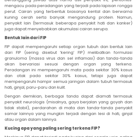
mengacu pada peradangan yang terjadi pada lapisan rongga
perut. Cairan yang terbentuk biasanya kental dan berwarna
kuning cerah serta banyak mengandung protein. Namun,
penyakit lain (termasuk beberapa penyakit hati dan kanker)
juga dapat menyebabkan akumulasi cairan serupa.
Bentuk lain dari FIP
FIP dapat mempengaruhi setiap organ tubuh dan bentuk lain
dari FIP (sering disebut ‘kering’ FIP) melibatkan formulasi
granuloma (massa virus dan sel inflamasi) dan tanda-tanda
akan bervariasi sesuai dengan organ yang terkena.
Peradangan ini mempengaruhi mata pada sekitar 30% kasus
dan otak pada sekitar 30% kasus, tetapi juga dapat
mempengaruhi hampir semua jaringan dalam tubuh termasuk
hati, ginjal, paru-paru dan kulit.
Dengan demikian, berbagai tanda dapat diamati termasuk
penyakit neurologis (misalnya, gaya berjalan yang goyah dan
tidak stabil), perdarahan di mata dan tanda-tanda penyakit
samar lainnya yang mungkin terjadi dengan lesi di hati, ginjal
atau organ dalam lainnya.
Kucing apa yang paling sering terkena FIP?