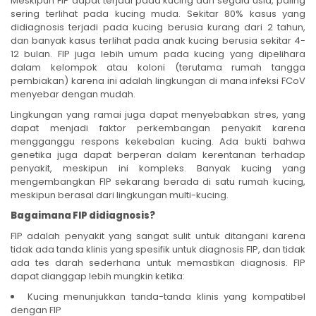
Meskipun FIP dapat terjadi pada kucing dari segala usia, paling
sering terlihat pada kucing muda. Sekitar 80% kasus yang
didiagnosis terjadi pada kucing berusia kurang dari 2 tahun,
dan banyak kasus terlihat pada anak kucing berusia sekitar 4-
12 bulan. FIP juga lebih umum pada kucing yang dipelihara
dalam kelompok atau koloni (terutama rumah tangga
pembiakan) karena ini adalah lingkungan di mana infeksi FCoV
menyebar dengan mudah.
Lingkungan yang ramai juga dapat menyebabkan stres, yang
dapat menjadi faktor perkembangan penyakit karena
mengganggu respons kekebalan kucing. Ada bukti bahwa
genetika juga dapat berperan dalam kerentanan terhadap
penyakit, meskipun ini kompleks. Banyak kucing yang
mengembangkan FIP sekarang berada di satu rumah kucing,
meskipun berasal dari lingkungan multi-kucing.
Bagaimana FIP didiagnosis?
FIP adalah penyakit yang sangat sulit untuk ditangani karena
tidak ada tanda klinis yang spesifik untuk diagnosis FIP, dan tidak
ada tes darah sederhana untuk memastikan diagnosis. FIP
dapat dianggap lebih mungkin ketika:
Kucing menunjukkan tanda-tanda klinis yang kompatibel
dengan FIP