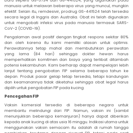
baru seperti GS-5734 dan GS-441524, yang digunakan pada
manusia untuk melawan beberapa virus yang muncul, mungkin
efektif. Selain itu, remdesivir, prodrug GS-441524 telah tersedia
secara legal di Inggris dan Australia. Obat ini telah digunakan
untuk mengobati infeksi virus pada manusia termasuk SARS-
CoV-2 (COVID-19).
Pengalaman awal positif dengan tingkat respons sekitar 80%
dan oleh karena itu kami memiliki alasan untuk optimis.
Perawatannya tetap mahal dan membutuhkan perawatan
yang lama (84 hari) sehingga dokter hewan harus
memperhatikan komitmen dan biaya yang terlibat ditambah
potensi kekambuhan. Kami berharap dapat mempelajari lebih
lanjut tentang pengobatan FIP selama beberapa tahun ke
depan. Produk pasar gelap tetap tersedia, tetapi kandungan
dan keamanannya tidak diketahui sehingga obat legal harus
dipilih untuk pengobatan FIP pada kucing.
Pencegahan FIP
Vaksin komersial tersedia di beberapa negara untuk
membantu melindungi dari FIP. Namun, vaksin ini (sambil
menunjukkan beberapa kemanjuran) hanya dapat diberikan
kepada anak kucing di atas usia 16 minggu. Indikasi utama untuk
menggunakan vaksin semacam itu adalah di rumah tangga