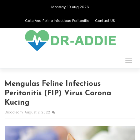
Monday, 10 Aug 2026
Cats And Feline Infectious Peritonitis
Contact US
Togg
navig
Mengulas Feline Infectious
Peritonitis (FIP) Virus Corona
Kucing
Draddiecm
August 2, 2022