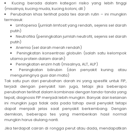
Kucing berada dalam kategori risiko yang lebih tinggi
(misalnya, kucing muda, kucing koloni, dll.)
Perubahan khas terlihat pada tes darah rutin – ini mungkin
termasuk:
Limfopenia (jumlah limfosit yang rendah, sejenis sel darah
putih)
Neutrofilia (peningkatan jumlah neutrofil, sejenis sel darah
putih)
Anemia (sel darah merah rendah)
Peningkatan konsentrasi globulin (salah satu kelompok
utama protein dalam darah)
Peningkatan enzim hati (misalnya, ALT, ALP)
Peningkatan bilirubin (dan penyakit kuning atau
menguningnya gusi dan mata)
Tak satu pun dari perubahan darah ini yang spesifik untuk FIP,
terjadi dengan penyakit lain juga, tetapi jika beberapa
perubahan terlihat dalam kombinasi dengan tanda-tanda yang
tepat, diagnosis FIP menjadi lebih mungkin. Banyak dari kelainan
ini mungkin juga tidak ada pada tahap awal penyakit tetapi
dapat menjadi jelas saat penyakit berkembang. Dengan
demikian, beberapa tes yang memberikan hasil normal
mungkin harus diulang nanti.
Jika terdapat cairan di rongga perut atau dada, mendapatkan