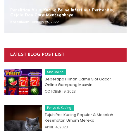
Penelitian Virus Kucing Feline Infectious Peritonitis,
Gejala Dan Cara Mencegahnya
Draddiecm
February 25, 2022
LATEST BLOG POST LIST
Slot Online
Beberapa Pilihan Game Slot Gacor
Online Gampang Maxwin
OCTOBER 19, 2023
Penyakit Kucing
Tujuh Ras Kucing Populer & Masalah
Kesehatan Umum Mereka
APRIL 14, 2023