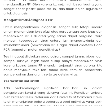
mendapatkan FIP. Oleh karena itu, sejumlah besar kucing yang
sangat sehat positif pada tes ini, dan tidak boleh digunakan
untuk diagnosis.
Mengonfirmasi diagnosis FIP
Untuk mengkonfirmasi diagnosis sangat sulit, tetapi secara
umum menemukan jenis efusi atau peradangan yang khas dan
menemukan virus di area yang sama dapat berguna. Cara
mencari keberadaan virus antara lain imunositokimia dan
imunohistokimia (pewarnaan virus agar dapat dideteksi) dan
PCR (pengujian materi genetik virus).
Tes ini dapat dilakukan pada cairan, sampel jarum, biopsi dan
sampel lainnya. Ingat, tidak cukup hanya menemukan virus
karena kucing tanpa FIP mungkin terjangkit virus corona, kita
harus menyusun teka-teki tanda klinis, temuan pencitraan,
sampel cairan dan jarum, serta tes deteksi virus.
Perawatan untuk FIP
Ada perkembangan signifikan baru-baru ini dalam
pengelolaan kondisi yang dulunya fatal ini. Penelitian terbaru
oleh Profesor Niels Pedersen dari University of California, Davis,
telah menunjukkan bahwa beberapa obat anti-virus yang lebih