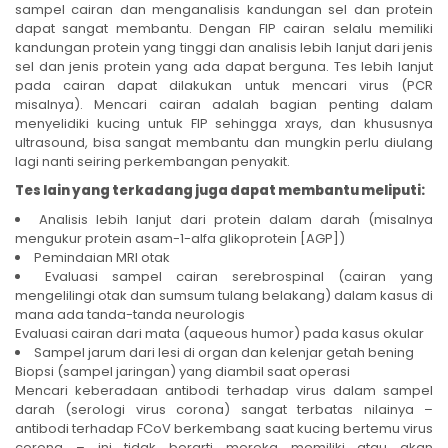
sampel cairan dan menganalisis kandungan sel dan protein
dapat sangat membantu. Dengan FIP cairan selalu memiliki
kandungan protein yang tinggi dan analisis lebih lanjut dari jenis
sel dan jenis protein yang ada dapat berguna. Tes lebih lanjut
pada cairan dapat dilakukan untuk mencari virus (PCR
misalnya). Mencari cairan adalah bagian penting dalam
menyelidiki kucing untuk FIP sehingga xrays, dan khususnya
ultrasound, bisa sangat membantu dan mungkin perlu diulang
lagi nanti seiring perkembangan penyakit.
Tes lain yang terkadang juga dapat membantu meliputi:
Analisis lebih lanjut dari protein dalam darah (misalnya
mengukur protein asam-1-alfa glikoprotein [AGP])
Pemindaian MRI otak
Evaluasi sampel cairan serebrospinal (cairan yang
mengelilingi otak dan sumsum tulang belakang) dalam kasus di
mana ada tanda-tanda neurologis
Evaluasi cairan dari mata (aqueous humor) pada kasus okular
Sampel jarum dari lesi di organ dan kelenjar getah bening
Biopsi (sampel jaringan) yang diambil saat operasi
Mencari keberadaan antibodi terhadap virus dalam sampel
darah (serologi virus corona) sangat terbatas nilainya –
antibodi terhadap FCoV berkembang saat kucing bertemu virus
corona – ini tidak berarti mereka memiliki atau akan