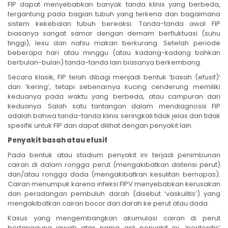
FIP dapat menyebabkan banyak tanda klinis yang berbeda,
tergantung pada bagian tubuh yang terkena dan bagaimana
sistem kekebalan tubuh bereaksi. Tanda-tanda awal FIP
biasanya sangat samar dengan demam berfluktuasi (suhu
tinggi), lesu dan nafsu makan berkurang. Setelah periode
beberapa hari atau minggu (atau kadang-kadang bahkan
berbulan-bulan) tanda-tanda lain biasanya berkembang.
Secara klasik, FIP telah dibagi menjadi bentuk ‘basah (efusif)’
dan ‘kering’, tetapi sebenarnya kucing cenderung memiliki
keduanya pada waktu yang berbeda, atau campuran dari
keduanya. Salah satu tantangan dalam mendiagnosis FIP
adalah bahwa tanda-tanda klinis seringkali tidak jelas dan tidak
spesifik untuk FIP dan dapat dilihat dengan penyakit lain.
Penyakit basah atau efusif
Pada bentuk atau stadium penyakit ini terjadi penimbunan
cairan di dalam rongga perut (mengakibatkan distensi perut)
dan/atau rongga dada (mengakibatkan kesulitan bernapas).
Cairan menumpuk karena infeksi FIPV menyebabkan kerusakan
dan peradangan pembuluh darah (disebut ‘vaskulitis’) yang
mengakibatkan cairan bocor dari darah ke perut atau dada.
Kasus yang mengembangkan akumulasi cairan di perut
bertanggung jawab atas nama asli penyakit ini, ‘peritonitis’