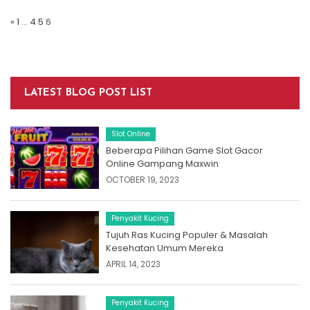
Posts
Navigation
«
1
…
4
5
6
LATEST BLOG POST LIST
Slot Online
Beberapa Pilihan Game Slot Gacor
Online Gampang Maxwin
OCTOBER 19, 2023
Penyakit Kucing
Tujuh Ras Kucing Populer & Masalah
Kesehatan Umum Mereka
APRIL 14, 2023
Penyakit Kucing