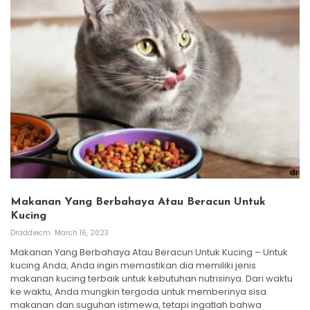
Makanan Yang Berbahaya Atau Beracun Untuk
Kucing
Draddiecm
March 16, 2023
Makanan Yang Berbahaya Atau Beracun Untuk Kucing – Untuk
kucing Anda, Anda ingin memastikan dia memiliki jenis
makanan kucing terbaik untuk kebutuhan nutrisinya. Dari waktu
ke waktu, Anda mungkin tergoda untuk memberinya sisa
makanan dan suguhan istimewa, tetapi ingatlah bahwa