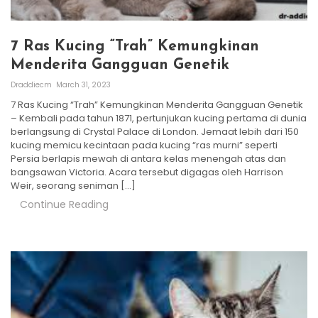
7 Ras Kucing “Trah” Kemungkinan
Menderita Gangguan Genetik
Draddiecm
March 31, 2023
7 Ras Kucing “Trah” Kemungkinan Menderita Gangguan Genetik
– Kembali pada tahun 1871, pertunjukan kucing pertama di dunia
berlangsung di Crystal Palace di London. Jemaat lebih dari 150
kucing memicu kecintaan pada kucing “ras murni” seperti
Persia berlapis mewah di antara kelas menengah atas dan
bangsawan Victoria. Acara tersebut digagas oleh Harrison
Weir, seorang seniman […]
Continue Reading