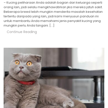
– Kucing peliharaan Anda adalah bagian dari keluarga seperti
orang lain, jadi selalu mengkhawatirkan jika mereka jatuh sakit.
Beberapa breed lebih mungkin menderita masalah kesehatan
tertentu daripada yang lain, jadi kami menyusun panduan ini
untuk membantu Anda memahami jenis penyakit kucing yang
mungkin perlu Anda tangani. […]
Continue Reading