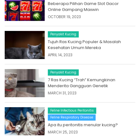
Beberapa Pilihan Game Slot Gacor
Online Gampang Maxwin
OCTOBER 19, 2023
Penyakit Kucing
Tujuh Ras Kucing Populer & Masalah
Kesehatan Umum Mereka
APRIL 14, 2023
Penyakit Kucing
7 Ras Kucing “Trah” Kemungkinan
Menderita Gangguan Genetik
MARCH 31, 2023
Feline Infectious Peritonitis
Feline Respiratory Disease
Apa itu peritonitis menular kucing?
MARCH 25, 2023