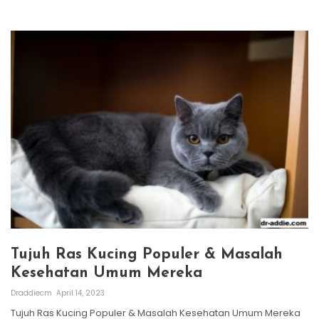
Tujuh Ras Kucing Populer & Masalah
Kesehatan Umum Mereka
Draddiecm
April 14, 2023
Tujuh Ras Kucing Populer & Masalah Kesehatan Umum Mereka