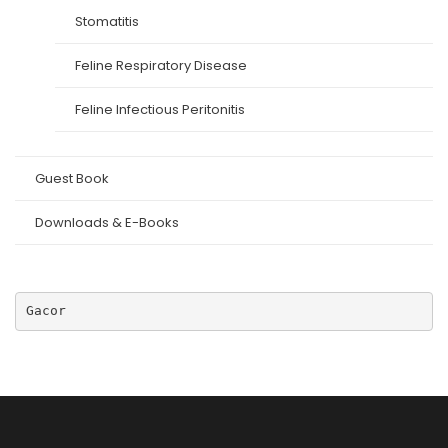
Stomatitis
Feline Respiratory Disease
Feline Infectious Peritonitis
Guest Book
Downloads & E-Books
Gacor