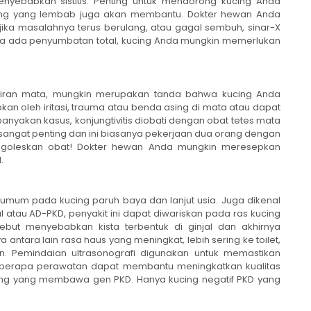
yebabkan sistitis. Penting untuk mendorong kucing Anda
ng yang lembab juga akan membantu. Dokter hewan Anda
jika masalahnya terus berulang, atau gagal sembuh, sinar-X
ika ada penyumbatan total, kucing Anda mungkin memerlukan
cairan mata, mungkin merupakan tanda bahwa kucing Anda
abkan oleh iritasi, trauma atau benda asing di mata atau dapat
banyakan kasus, konjungtivitis diobati dengan obat tetes mata
 sangat penting dan ini biasanya pekerjaan dua orang dengan
ngoleskan obat! Dokter hewan Anda mungkin meresepkan
.
n umum pada kucing paruh baya dan lanjut usia. Juga dikenal
l atau AD-PKD, penyakit ini dapat diwariskan pada ras kucing
rsebut menyebabkan kista terbentuk di ginjal dan akhirnya
ntara lain rasa haus yang meningkat, lebih sering ke toilet,
. Pemindaian ultrasonografi digunakan untuk memastikan
beberapa perawatan dapat membantu meningkatkan kualitas
cing yang membawa gen PKD. Hanya kucing negatif PKD yang