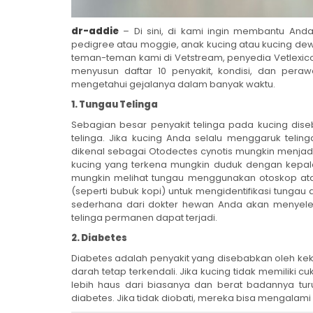
dr-addie
– Di sini, di kami ingin membantu And
pedigree atau moggie, anak kucing atau kucing dew
teman-teman kami di Vetstream, penyedia Vetlexico
menyusun daftar 10 penyakit, kondisi, dan pera
mengetahui gejalanya dalam banyak waktu.
1. Tungau Telinga
Sebagian besar penyakit telinga pada kucing diseb
telinga. Jika kucing Anda selalu menggaruk teli
dikenal sebagai Otodectes cynotis mungkin menjad
kucing yang terkena mungkin duduk dengan kepal
mungkin melihat tungau menggunakan otoskop ata
(seperti bubuk kopi) untuk mengidentifikasi tungau
sederhana dari dokter hewan Anda akan menyelesa
telinga permanen dapat terjadi.
2. Diabetes
Diabetes adalah penyakit yang disebabkan oleh k
darah tetap terkendali. Jika kucing tidak memiliki cu
lebih haus dari biasanya dan berat badannya tu
diabetes. Jika tidak diobati, mereka bisa mengalam