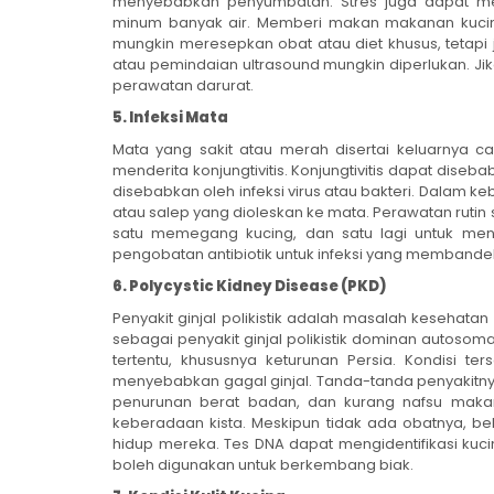
menyebabkan penyumbatan. Stres juga dapat men
minum banyak air. Memberi makan makanan kuci
mungkin meresepkan obat atau diet khusus, tetapi 
atau pemindaian ultrasound mungkin diperlukan. J
perawatan darurat.
5. Infeksi Mata
Mata yang sakit atau merah disertai keluarnya 
menderita konjungtivitis. Konjungtivitis dapat diseb
disebabkan oleh infeksi virus atau bakteri. Dalam ke
atau salep yang dioleskan ke mata. Perawatan rutin
satu memegang kucing, dan satu lagi untuk me
pengobatan antibiotik untuk infeksi yang membandel
6. Polycystic Kidney Disease (PKD)
Penyakit ginjal polikistik adalah masalah kesehata
sebagai penyakit ginjal polikistik dominan autosoma
tertentu, khususnya keturunan Persia. Kondisi te
menyebabkan gagal ginjal. Tanda-tanda penyakitnya a
penurunan berat badan, dan kurang nafsu makan
keberadaan kista. Meskipun tidak ada obatnya, 
hidup mereka. Tes DNA dapat mengidentifikasi ku
boleh digunakan untuk berkembang biak.