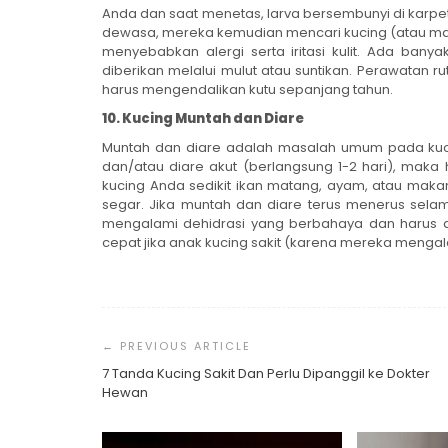
Anda dan saat menetas, larva bersembunyi di karpet
dewasa, mereka kemudian mencari kucing (atau ma
menyebabkan alergi serta iritasi kulit. Ada ban
diberikan melalui mulut atau suntikan. Perawatan r
harus mengendalikan kutu sepanjang tahun.
10. Kucing Muntah dan Diare
Muntah dan diare adalah masalah umum pada kuc
dan/atau diare akut (berlangsung 1-2 hari), mak
kucing Anda sedikit ikan matang, ayam, atau makan
segar. Jika muntah dan diare terus menerus selam
mengalami dehidrasi yang berbahaya dan harus d
cepat jika anak kucing sakit (karena mereka mengal
Post
Navigation
7 Tanda Kucing Sakit Dan Perlu Dipanggil ke Dokter
Hewan