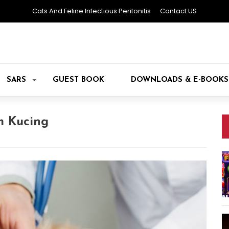
Cats And Feline Infectious Peritonitis
Contact US
SARS
GUEST BOOK
DOWNLOADS & E-BOOKS
m Kucing