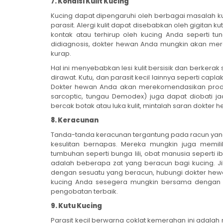
7. Kondisi Kulit Kucing
Kucing dapat dipengaruhi oleh berbagai masalah kulit 
parasit. Alergi kulit dapat disebabkan oleh gigitan 
kontak atau terhirup oleh kucing Anda seperti tun
didiagnosis, dokter hewan Anda mungkin akan mere
kurap.
Hal ini menyebabkan lesi kulit bersisik dan berker
dirawat. Kutu, dan parasit kecil lainnya seperti capl
Dokter hewan Anda akan merekomendasikan produk 
sarcoptic, tungau Demodex) juga dapat diobati ja
bercak botak atau luka kulit, mintalah saran dokter 
8. Keracunan
Tanda-tanda keracunan tergantung pada racun yang 
kesulitan bernapas. Mereka mungkin juga memiliki m
tumbuhan seperti bunga lili, obat manusia seperti ib
adalah beberapa zat yang beracun bagi kucing. J
dengan sesuatu yang beracun, hubungi dokter hew
kucing Anda sesegera mungkin bersama dengan 
pengobatan terbaik.
9. Kutu Kucing
Parasit kecil berwarna coklat kemerahan ini adalah