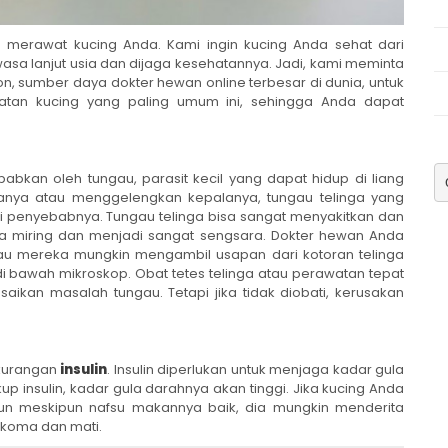
a merawat kucing Anda. Kami ingin kucing Anda sehat dari
asa lanjut usia dan dijaga kesehatannya. Jadi, kami meminta
n, sumber daya dokter hewan online terbesar di dunia, untuk
watan kucing yang paling umum ini, sehingga Anda dapat
abkan oleh tungau, parasit kecil yang dapat hidup di liang
nganya atau menggelengkan kepalanya, tungau telinga yang
i penyebabnya. Tungau telinga bisa sangat menyakitkan dan
a miring dan menjadi sangat sengsara. Dokter hewan Anda
u mereka mungkin mengambil usapan dari kotoran telinga
 di bawah mikroskop. Obat tetes telinga atau perawatan tepat
ikan masalah tungau. Tetapi jika tidak diobati, kerusakan
ekurangan
insulin
. Insulin diperlukan untuk menjaga kadar gula
kup insulin, kadar gula darahnya akan tinggi. Jika kucing Anda
run meskipun nafsu makannya baik, dia mungkin menderita
i koma dan mati.