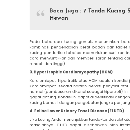
Baca Juga :
7 Tanda Kucing S
Hewan
Pada beberapa kucing gemuk, menurunkan ber
kombinasi pengendalian berat badan dan tablet m
kucing penderita diabetes memerlukan suntikan i
cara menyuntikkan dan memberi saran tentang car
rendah dan tinggi).
3. Hypertrophic Cardiomyopathy (HCM)
Kardiomiopati hipertrofik atau HCM adalah kondis
Kardiomiopati secara harfiah berarti penyakit oto
normal (pembesaran dikenal sebagai hipertrofi). 
gagal jantung. Kondisi ini dapat diidentifikasi den
kucing berhasil dengan pengobatan jangka panjang 
4. Feline Lower Urinary Tract Disease (FLUTD)
Jika kucing Anda menunjukkan tanda-tanda sakit at
masalahnya. FLUTD dapat disebabkan oleh infeks