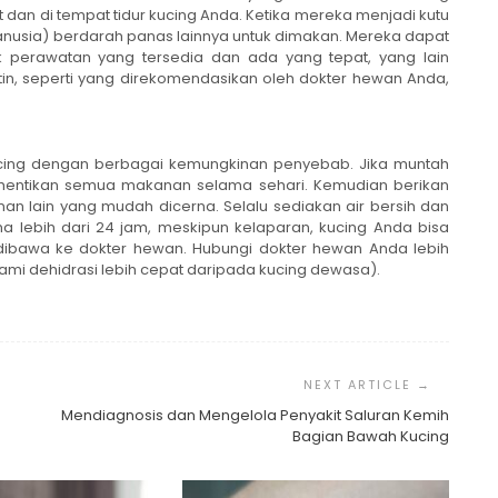
 dan di tempat tidur kucing Anda. Ketika mereka menjadi kutu
nusia) berdarah panas lainnya untuk dimakan. Mereka dapat
yak perawatan yang tersedia dan ada yang tepat, yang lain
utin, seperti yang direkomendasikan oleh dokter hewan Anda,
ing dengan berbagai kemungkinan penyebab. Jika muntah
a hentikan semua makanan selama sehari. Kemudian berikan
an lain yang mudah dicerna. Selalu sediakan air bersih dan
a lebih dari 24 jam, meskipun kelaparan, kucing Anda bisa
ibawa ke dokter hewan. Hubungi dokter hewan Anda lebih
ami dehidrasi lebih cepat daripada kucing dewasa).
Mendiagnosis dan Mengelola Penyakit Saluran Kemih
Bagian Bawah Kucing