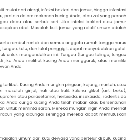
mulai dari alergi, infeksi bakteri dan jamur, hingga infestasi
kutu, protein dalam makanan kucing Anda, atau zat yang pernah
gau debu atau serbuk sari. Jika infeksi bakteri atau jamur
sepkan obat. Masalah kulit jamur yang relatif umum adalah
ak serta rambut rontok dan semua anggota rumah tangga harus
ak, tungau, kutu, dan lalat penggigit, dapat menyebabkan gatal.
untuk mengendalikan ini. Tungau (tungau telinga, tungau
di jika Anda melihat kucing Anda menggaruk, atau memiliki
hewan Anda.
terlibat. Kucing Anda mungkin pingsan, kejang, muntah, atau
asalah ginjal, hati atau kulit. Etilena glikol (anti beku),
uprofen atau parasetamol, herbisida, insektisida, rodentisida
ika Anda curiga kucing Anda telah makan atau bersentuhan
an untuk meminta saran. Mereka mungkin ingin Anda melihat
racun yang dicurigai sehingga mereka dapat memutuskan
 masalah umum dari kutu dewasa yang bertelur di bulu kucing