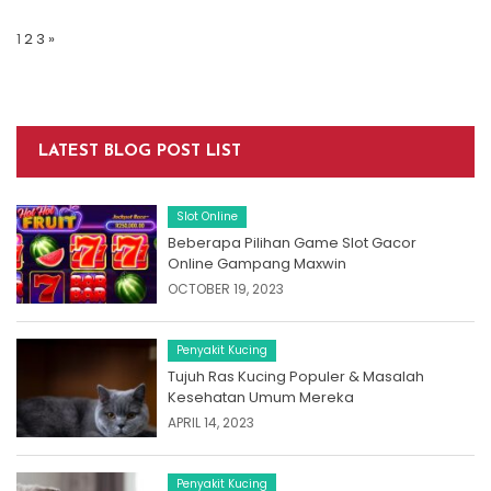
Posts
Navigation
1
2
3
»
LATEST BLOG POST LIST
Slot Online
Beberapa Pilihan Game Slot Gacor
Online Gampang Maxwin
OCTOBER 19, 2023
Penyakit Kucing
Tujuh Ras Kucing Populer & Masalah
Kesehatan Umum Mereka
APRIL 14, 2023
Penyakit Kucing