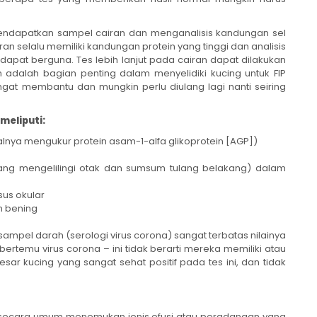
 mendapatkan sampel cairan dan menganalisis kandungan sel
n selalu memiliki kandungan protein yang tinggi dan analisis
da dapat berguna. Tes lebih lanjut pada cairan dapat dilakukan
n adalah bagian penting dalam menyelidiki kucing untuk FIP
ngat membantu dan mungkin perlu diulang lagi nanti seiring
meliputi:
isalnya mengukur protein asam-1-alfa glikoprotein [AGP])
 yang mengelilingi otak dan sumsum tulang belakang) dalam
sus okular
h bening
ampel darah (serologi virus corona) sangat terbatas nilainya
rtemu virus corona – ini tidak berarti mereka memiliki atau
sar kucing yang sangat sehat positif pada tes ini, dan tidak
api secara umum menemukan jenis efusi atau peradangan yang