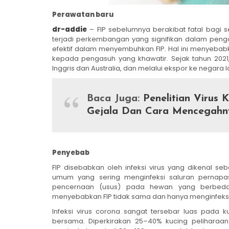
Perawatan baru
dr-addie
– FIP sebelumnya berakibat fatal bagi s
terjadi perkembangan yang signifikan dalam pengo
efektif dalam menyembuhkan FIP. Hal ini menyebabk
kepada pengasuh yang khawatir. Sejak tahun 2021,
Inggris dan Australia, dan melalui ekspor ke negara la
Baca Juga:
Penelitian Virus K
Gejala Dan Cara Mencegahn
Penyebab
FIP disebabkan oleh infeksi virus yang dikenal se
umum yang sering menginfeksi saluran pernapa
pencernaan (usus) pada hewan yang berbeda. 
menyebabkan FIP tidak sama dan hanya menginfeksi
Infeksi virus corona sangat tersebar luas pada 
bersama. Diperkirakan 25–40% kucing peliharaan