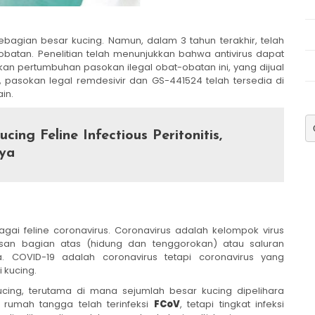
ebagian besar kucing. Namun, dalam 3 tahun terakhir, telah
batan. Penelitian telah menunjukkan bahwa antivirus dapat
an pertumbuhan pasokan ilegal obat-obatan ini, yang dijual
 pasokan legal remdesivir dan GS-441524 telah tersedia di
in.
ucing Feline Infectious Peritonitis,
ya
bagai feline coronavirus. Coronavirus adalah kelompok virus
san bagian atas (hidung dan tenggorokan) atau saluran
COVID-19 adalah coronavirus tetapi coronavirus yang
 kucing.
kucing, terutama di mana sejumlah besar kucing dipelihara
 rumah tangga telah terinfeksi
FCoV
, tetapi tingkat infeksi