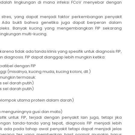
adalah lingkungan di mana infeksi FCoV menyebar dengan
stres, yang dapat menjadi faktor perkembangan penyakit
 Ada bukti bahwa genetika juga dapat berperan dalam
mpleks. Banyak kucing yang mengembangkan FIP sekarang
lingkungan multi-kucing.
karena tidak ada tanda klinis yang spesifik untuk diagnosis FIP,
 diagnosis. FIP dapat dianggap lebih mungkin ketika:
patibel dengan FIP
gi (misalnya, kucing muda, kucing koloni, dll.)
i mungkin termasuk:
s sel darah putih)
s sel darah putih)
 kelompok utama protein dalam darah)
tau menguningnya gusi dan mata)
k untuk FIP, terjadi dengan penyakit lain juga, tetapi jika
gan tanda-tanda yang tepat, diagnosis FIP menjadi lebih
dak ada pada tahap awal penyakit tetapi dapat menjadi jelas
berapa tes yang memberikan hasil normal mungkin harus