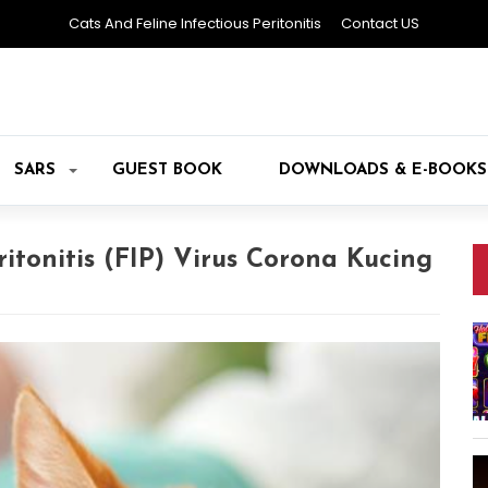
Cats And Feline Infectious Peritonitis
Contact US
SARS
GUEST BOOK
DOWNLOADS & E-BOOKS
ritonitis (FIP) Virus Corona Kucing