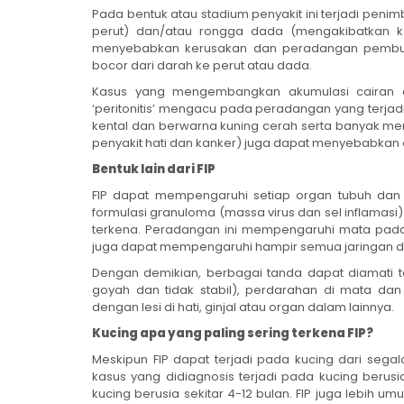
Pada bentuk atau stadium penyakit ini terjadi peni
perut) dan/atau rongga dada (mengakibatkan ke
menyebabkan kerusakan dan peradangan pembuluh 
bocor dari darah ke perut atau dada.
Kasus yang mengembangkan akumulasi cairan di
‘peritonitis’ mengacu pada peradangan yang terjad
kental dan berwarna kuning cerah serta banyak me
penyakit hati dan kanker) juga dapat menyebabkan 
Bentuk lain dari FIP
FIP dapat mempengaruhi setiap organ tubuh dan ben
formulasi granuloma (massa virus dan sel inflamas
terkena. Peradangan ini mempengaruhi mata pada 
juga dapat mempengaruhi hampir semua jaringan dala
Dengan demikian, berbagai tanda dapat diamati t
goyah dan tidak stabil), perdarahan di mata dan
dengan lesi di hati, ginjal atau organ dalam lainnya.
Kucing apa yang paling sering terkena FIP?
Meskipun FIP dapat terjadi pada kucing dari segala
kasus yang didiagnosis terjadi pada kucing berusi
kucing berusia sekitar 4-12 bulan. FIP juga lebih 