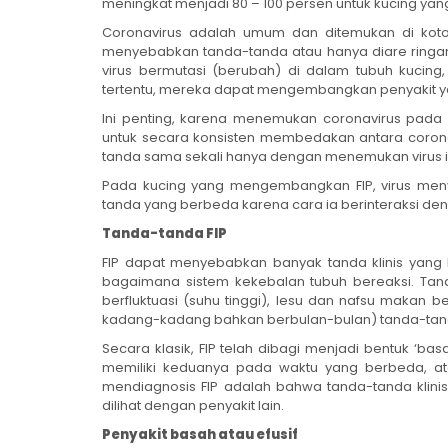
meningkat menjadi 80 – 100 persen untuk kucing yang
Coronavirus adalah umum dan ditemukan di kotor
menyebabkan tanda-tanda atau hanya diare ring
virus bermutasi (berubah) di dalam tubuh kucing
tertentu, mereka dapat mengembangkan penyakit ya
Ini penting, karena menemukan coronavirus pada k
untuk secara konsisten membedakan antara coron
tanda sama sekali hanya dengan menemukan virus itu
Pada kucing yang mengembangkan FIP, virus men
tanda yang berbeda karena cara ia berinteraksi de
Tanda-tanda FIP
FIP dapat menyebabkan banyak tanda klinis yang
bagaimana sistem kekebalan tubuh bereaksi. Ta
berfluktuasi (suhu tinggi), lesu dan nafsu makan 
kadang-kadang bahkan berbulan-bulan) tanda-tan
Secara klasik, FIP telah dibagi menjadi bentuk ‘bas
memiliki keduanya pada waktu yang berbeda, at
mendiagnosis FIP adalah bahwa tanda-tanda klinis s
dilihat dengan penyakit lain.
Penyakit basah atau efusif