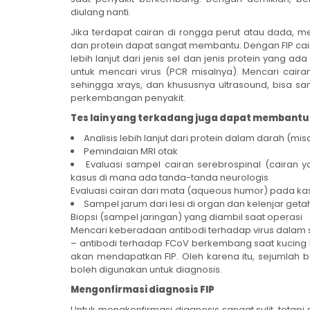
diulang nanti.
Jika terdapat cairan di rongga perut atau dada,
dan protein dapat sangat membantu. Dengan FIP caira
lebih lanjut dari jenis sel dan jenis protein yang a
untuk mencari virus (PCR misalnya). Mencari caira
sehingga xrays, dan khususnya ultrasound, bisa sa
perkembangan penyakit.
Tes lain yang terkadang juga dapat membantu 
Analisis lebih lanjut dari protein dalam darah (m
Pemindaian MRI otak
Evaluasi sampel cairan serebrospinal (cairan
kasus di mana ada tanda-tanda neurologis
Evaluasi cairan dari mata (aqueous humor) pada ka
Sampel jarum dari lesi di organ dan kelenjar geta
Biopsi (sampel jaringan) yang diambil saat operasi
Mencari keberadaan antibodi terhadap virus dalam s
– antibodi terhadap FCoV berkembang saat kucing be
akan mendapatkan FIP. Oleh karena itu, sejumlah be
boleh digunakan untuk diagnosis.
Mengonfirmasi diagnosis FIP
Untuk mengkonfirmasi diagnosis sangat sulit, tet