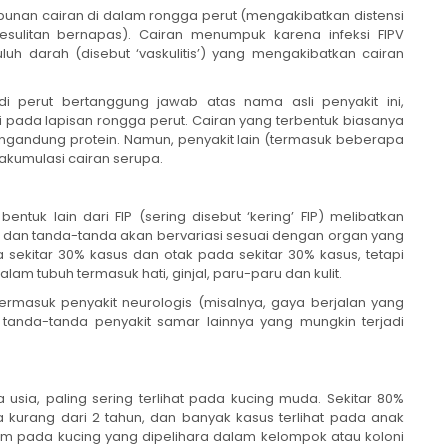
mbunan cairan di dalam rongga perut (mengakibatkan distensi
sulitan bernapas). Cairan menumpuk karena infeksi FIPV
darah (disebut ‘vaskulitis’) yang mengakibatkan cairan
 perut bertanggung jawab atas nama asli penyakit ini,
i pada lapisan rongga perut. Cairan yang terbentuk biasanya
ngandung protein. Namun, penyakit lain (termasuk beberapa
akumulasi cairan serupa.
tuk lain dari FIP (sering disebut ‘kering’ FIP) melibatkan
i) dan tanda-tanda akan bervariasi sesuai dengan organ yang
sekitar 30% kasus dan otak pada sekitar 30% kasus, tetapi
m tubuh termasuk hati, ginjal, paru-paru dan kulit.
ermasuk penyakit neurologis (misalnya, gaya berjalan yang
 tanda-tanda penyakit samar lainnya yang mungkin terjadi
 usia, paling sering terlihat pada kucing muda. Sekitar 80%
a kurang dari 2 tahun, dan banyak kasus terlihat pada anak
umum pada kucing yang dipelihara dalam kelompok atau koloni