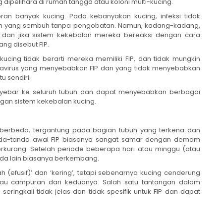
 dipelihara di rumah tangga atau koloni multi-kucing.
an banyak kucing. Pada kebanyakan kucing, infeksi tidak
an yang sembuh tanpa pengobatan. Namun, kadang-kadang,
, dan jika sistem kekebalan mereka bereaksi dengan cara
ng disebut FIP.
ucing tidak berarti mereka memiliki FIP, dan tidak mungkin
avirus yang menyebabkan FIP dan yang tidak menyebabkan
 sendiri.
yebar ke seluruh tubuh dan dapat menyebabkan berbagai
ngan sistem kekebalan kucing.
 berbeda, tergantung pada bagian tubuh yang terkena dan
nda-tanda awal FIP biasanya sangat samar dengan demam
berkurang. Setelah periode beberapa hari atau minggu (atau
da lain biasanya berkembang.
ah (efusif)’ dan ‘kering’, tetapi sebenarnya kucing cenderung
au campuran dari keduanya. Salah satu tantangan dalam
eringkali tidak jelas dan tidak spesifik untuk FIP dan dapat