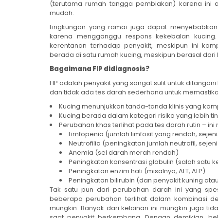
(terutama rumah tangga pembiakan) karena ini 
mudah.
Lingkungan yang ramai juga dapat menyebabkan 
karena mengganggu respons kekebalan kucing.
kerentanan terhadap penyakit, meskipun ini ko
berada di satu rumah kucing, meskipun berasal dari 
Bagaimana FIP didiagnosis?
FIP adalah penyakit yang sangat sulit untuk ditangani 
dan tidak ada tes darah sederhana untuk memastikan
Kucing menunjukkan tanda-tanda klinis yang kom
Kucing berada dalam kategori risiko yang lebih ting
Perubahan khas terlihat pada tes darah rutin – in
Limfopenia (jumlah limfosit yang rendah, sejeni
Neutrofilia (peningkatan jumlah neutrofil, sejeni
Anemia (sel darah merah rendah)
Peningkatan konsentrasi globulin (salah satu
Peningkatan enzim hati (misalnya, ALT, ALP)
Peningkatan bilirubin (dan penyakit kuning a
Tak satu pun dari perubahan darah ini yang spesifi
beberapa perubahan terlihat dalam kombinasi den
mungkin. Banyak dari kelainan ini mungkin juga ti
saat penyakit berkembang. Dengan demikian, be